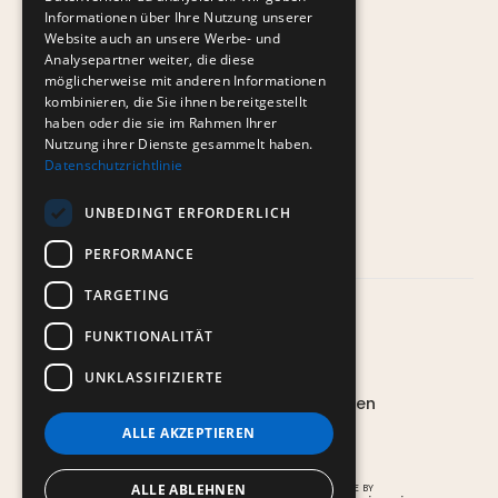
Informationen über Ihre Nutzung unserer
Retreats
Website auch an unsere Werbe- und
Über mich
Analysepartner weiter, die diese
möglicherweise mit anderen Informationen
Podcast
kombinieren, die Sie ihnen bereitgestellt
Newsletter
haben oder die sie im Rahmen Ihrer
Nutzung ihrer Dienste gesammelt haben.
Kontakt
Datenschutzrichtlinie
UNBEDINGT ERFORDERLICH
Zurück nach oben
PERFORMANCE
TARGETING
Impressum
Datenschutzerklärung
FUNKTIONALITÄT
AGBS
UNKLASSIFIZIERTE
Cookie Einstellungen anpassen
ALLE AKZEPTIEREN
©
2026
Bärbel Becker von Good Change
ALLE ABLEHNEN
. Alle Rechte vorbehalten. CRAFTED WITH LOVE BY