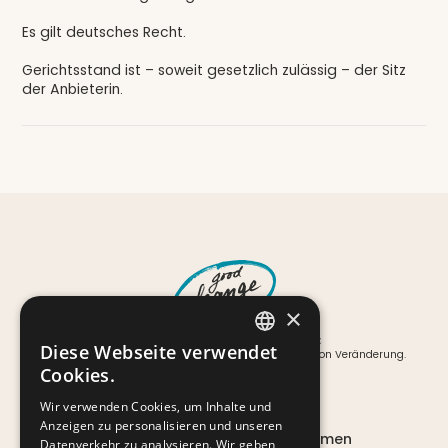
Es gilt deutsches Recht.
Gerichtsstand ist – soweit gesetzlich zulässig – der Sitz
der Anbieterin.
×
Bärbel Becker von Good Change:
Diese Webseite verwendet
Für Menschen, Teams und Organisationen in Zeiten von Veränderung.
GERMAN
Cookies.
EN
Wir verwenden Cookies, um Inhalte und
Startseite
Anzeigen zu personalisieren und unseren
Für Organisationen & Unternehmen
Datenverkehr zu analysieren. Wir geben